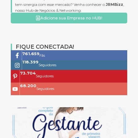
tem sinergia com esse mercado? Venha conhecer o
JRMBizz
,
nosso Hub de Negócios & Networking:
Adicione sua Empresa no HUB!
FIQUE CONECTADA!
761.659
Fãs
118.399
Seguidores
73.704
Seguidores
68.200
Seguidores