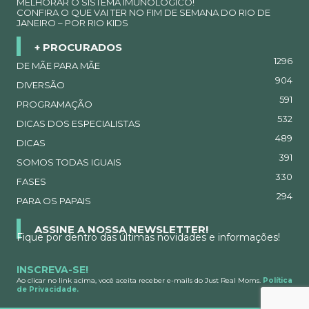
MELHORAR O SISTEMA IMUNOLÓGICO!
CONFIRA O QUE VAI TER NO FIM DE SEMANA DO RIO DE
JANEIRO – POR RIO KIDS
+ PROCURADOS
1296
DE MÃE PARA MÃE
904
DIVERSÃO
591
PROGRAMAÇÃO
532
DICAS DOS ESPECIALISTAS
489
DICAS
391
SOMOS TODAS IGUAIS
330
FASES
294
PARA OS PAPAIS
ASSINE A NOSSA NEWSLETTER!
Fique por dentro das últimas novidades e informações!
INSCREVA-SE!
Ao clicar no link acima, você aceita receber e-mails do Just Real Moms.
Política
de Privacidade.