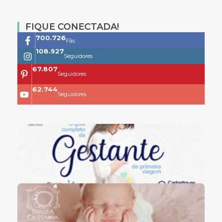
FIQUE CONECTADA!
761.659
Fãs
118.399
Seguidores
73.704
Seguidores
68.200
Seguidores