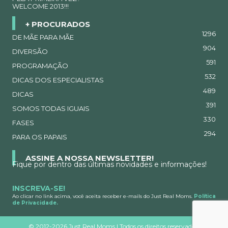
WELCOME 2013!!!
+ PROCURADOS
1296
DE MÃE PARA MÃE
904
DIVERSÃO
591
PROGRAMAÇÃO
532
DICAS DOS ESPECIALISTAS
489
DICAS
391
SOMOS TODAS IGUAIS
330
FASES
294
PARA OS PAPAIS
ASSINE A NOSSA NEWSLETTER!
Fique por dentro das últimas novidades e informações!
INSCREVA-SE!
Ao clicar no link acima, você aceita receber e-mails do Just Real Moms.
Política
de Privacidade.
©
2012-2026 Just Real Moms | Todos os direitos reservados.