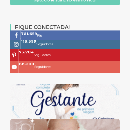
FIQUE CONECTADA!
761.659
Fãs
118.399
Seguidores
73.704
Seguidores
68.200
Seguidores