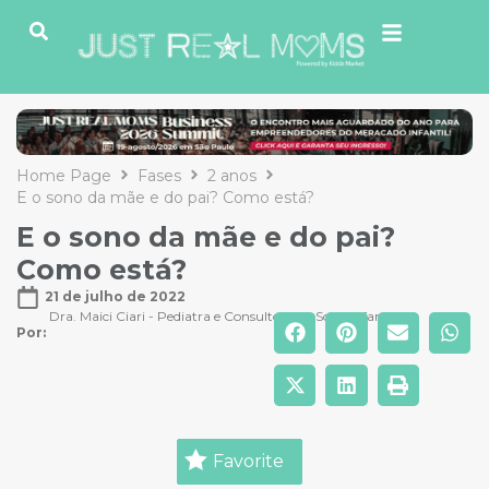
Home Page
Fases
2 anos
E o sono da mãe e do pai? Como está?
E o sono da mãe e do pai?
Como está?
21 de julho de 2022
Dra. Maici Ciari - Pediatra e Consultora do Sono Infantil
Por: 
Favorite