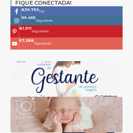
FIQUE CONECTADA!
761.659
Fãs
118.399
Seguidores
73.704
Seguidores
68.200
Seguidores