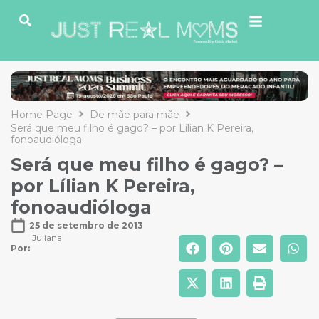
Home Page
De mãe para mãe
Será que meu filho é gago? – por Lílian K Pereira,
fonoaudióloga
Será que meu filho é gago? –
por Lílian K Pereira,
fonoaudióloga
25 de setembro de 2013
Juliana
Por: 