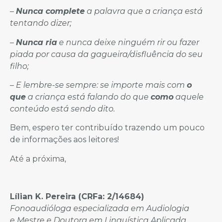
–
Nunca complete
a palavra que a criança está
tentando dizer;
–
Nunca ria
e nunca deixe ninguém rir ou fazer
piada por causa da gagueira/disfluência do seu
filho;
–
E lembre-se sempre: se importe mais com
o
que
a criança está falando do que
como
aquele
conteúdo está sendo dito.
Bem, espero ter contribuído trazendo um pouco
de informações aos leitores!
Até a próxima,
Lílian K. Pereira (CRFa: 2/14684)
Fonoaudióloga especializada em Audiologia
e Mestre e Doutora em Linguística Aplicada