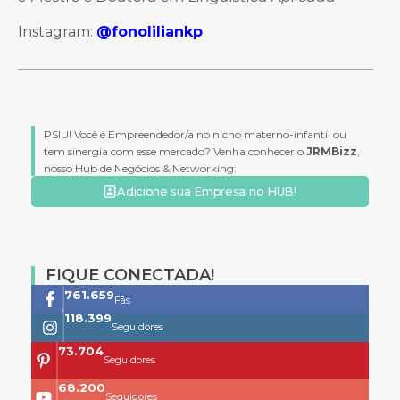
Instagram:
@fonoliliankp
PSIU! Você é Empreendedor/a no nicho materno-infantil ou
tem sinergia com esse mercado? Venha conhecer o
JRMBizz
,
nosso Hub de Negócios & Networking:
Adicione sua Empresa no HUB!
FIQUE CONECTADA!
761.659
Fãs
118.399
Seguidores
73.704
Seguidores
68.200
Seguidores