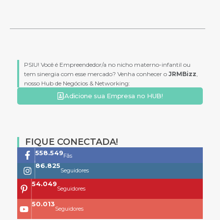
PSIU! Você é Empreendedor/a no nicho materno-infantil ou
tem sinergia com esse mercado? Venha conhecer o
JRMBizz
,
nosso Hub de Negócios & Networking:
Adicione sua Empresa no HUB!
FIQUE CONECTADA!
761.659
Fãs
118.399
Seguidores
73.704
Seguidores
68.200
Seguidores