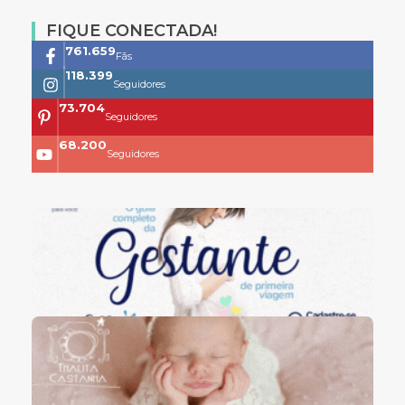
FIQUE CONECTADA!
761.659
Fãs
118.399
Seguidores
73.704
Seguidores
68.200
Seguidores