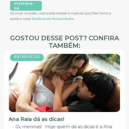
Inscreva-
se
Ao clicar no botão, você aceita receber e-mails do Just Real Moms e
aceita a nossa
Política de Privacidade.
GOSTOU DESSE POST? CONFIRA
TAMBÉM:
ENTREVISTAS
Ana Raia dá as dicas!
Oi, meninas! Hoje quem dá as dicas é a Ana