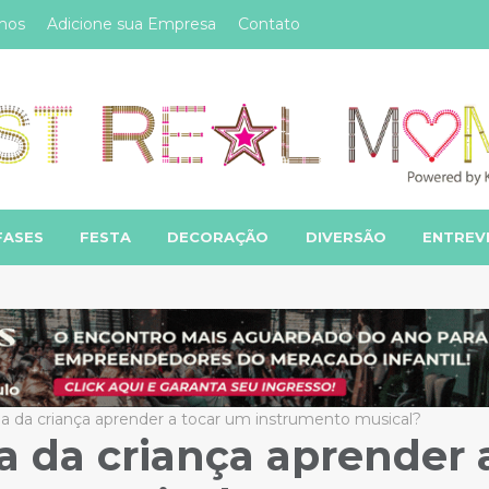
mos
Adicione sua Empresa
Contato
FASES
FESTA
DECORAÇÃO
DIVERSÃO
ENTREV
ia da criança aprender a tocar um instrumento musical?
a da criança aprender 