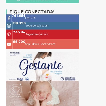
FIQUE CONECTADA!
761.659
|
LIKE
Fãs
118.399
|
Seguidores
SEGUIR
73.704
|
Seguidores
SEGUIR
68.200
|
Seguidores
INSCREVER-SE