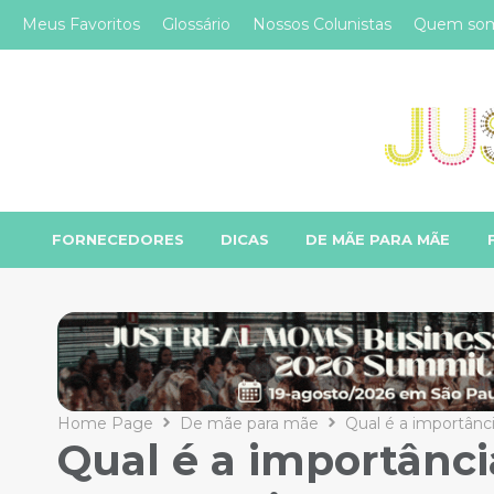
Meus Favoritos
Glossário
Nossos Colunistas
Quem so
FORNECEDORES
DICAS
DE MÃE PARA MÃE
Home Page
De mãe para mãe
Qual é a importânc
Qual é a importânci