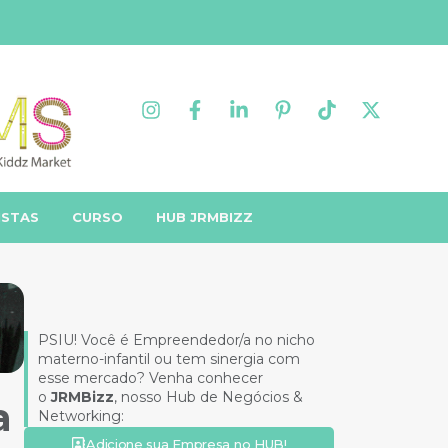
ISTAS
CURSO
HUB JRMBIZZ
PSIU! Você é Empreendedor/a no nicho
materno-infantil ou tem sinergia com
esse mercado? Venha conhecer
o
JRMBizz
, nosso Hub de Negócios &
a
Networking:
Adicione sua Empresa no HUB!