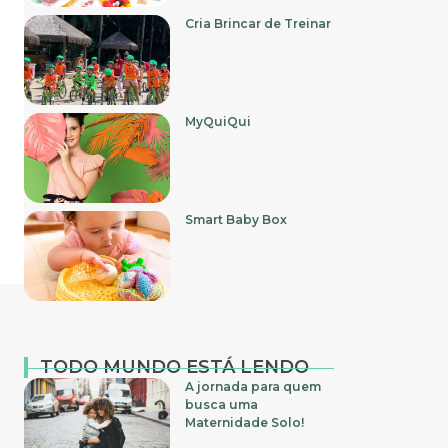
Cria Brincar de Treinar
MyQuiQui
Smart Baby Box
TODO MUNDO ESTÁ LENDO
A jornada para quem
busca uma
Maternidade Solo!