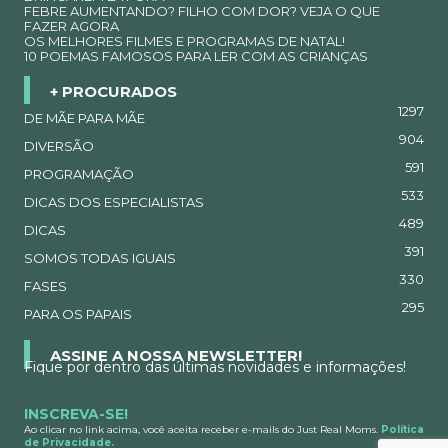
FEBRE AUMENTANDO? FILHO COM DOR? VEJA O QUE
FAZER AGORA
OS MELHORES FILMES E PROGRAMAS DE NATAL!
10 POEMAS FAMOSOS PARA LER COM AS CRIANÇAS
+ PROCURADOS
1297
DE MÃE PARA MÃE
904
DIVERSÃO
591
PROGRAMAÇÃO
533
DICAS DOS ESPECIALISTAS
489
DICAS
391
SOMOS TODAS IGUAIS
330
FASES
295
PARA OS PAPAIS
ASSINE A NOSSA NEWSLETTER!
Fique por dentro das últimas novidades e informações!
INSCREVA-SE!
Ao clicar no link acima, você aceita receber e-mails do Just Real Moms.
Política
de Privacidade.