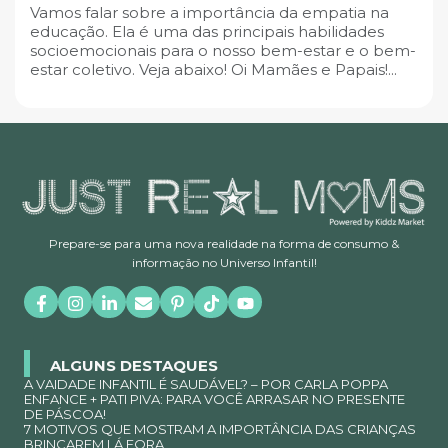
Vamos falar sobre a importância da empatia na
educação. Ela é uma das principais habilidades
socioemocionais para o nosso bem-estar e o bem-
estar coletivo. Veja abaixo! Oi Mamães e Papais!...
Prepare-se para uma nova realidade na forma de consumo &
informação no Universo Infantil!
ALGUNS DESTAQUES
A VAIDADE INFANTIL É SAUDÁVEL? – POR CARLA POPPA
ENFANCE + PATI PIVA: PARA VOCÊ ARRASAR NO PRESENTE
DE PÁSCOA!
7 MOTIVOS QUE MOSTRAM A IMPORTÂNCIA DAS CRIANÇAS
BRINCAREM LÁ FORA