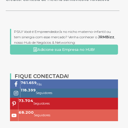
PSIU! Você é Empreendedor/a no nicho materno-infantil ou
tem sinergia com esse mercado? Venha conhecer o
JRMBizz
,
nosso Hub de Negócios & Networking:
Adicione sua Empresa no HUB!
FIQUE CONECTADA!
761.659
Fãs
118.399
Seguidores
73.704
Seguidores
68.200
Seguidores