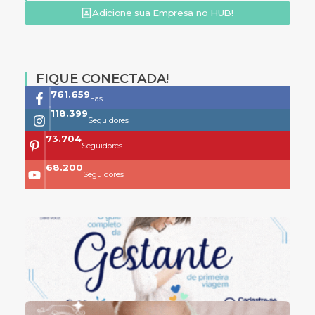
Adicione sua Empresa no HUB!
FIQUE CONECTADA!
761.659
Fãs
118.399
Seguidores
73.704
Seguidores
68.200
Seguidores