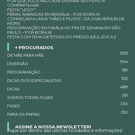
POR QUE VOCÊ NÃO DEVE ENSINAR SEU FILHO A
COMPARTILHAR
FESTA “LEGO”!
FÉRIAS ANIMADAS EM BRASÍLIA – POR BORA.AI
CONHEÇAM A LINHA “MÃES E FILHOS”, DA JOALHERIA BI DE
NIGRIS
PROGRAMAÇÃO EM FAMÍLIA NO FIM DE SEMANA EM SÃO
PAULO – POR BORA.AÍ
FESTA COM TEMA DETETIVES DO PRÉDIO AZUL (D.P.A.)!
+ PROCURADOS
1295
DE MÃE PARA MÃE
904
DIVERSÃO
591
PROGRAMAÇÃO
532
DICAS DOS ESPECIALISTAS
489
DICAS
391
SOMOS TODAS IGUAIS
330
FASES
293
PARA OS PAPAIS
ASSINE A NOSSA NEWSLETTER!
Fique por dentro das últimas novidades e informações!