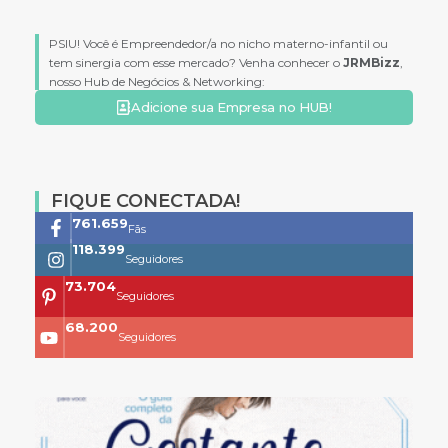
PSIU! Você é Empreendedor/a no nicho materno-infantil ou
tem sinergia com esse mercado? Venha conhecer o
JRMBizz
,
nosso Hub de Negócios & Networking:
Adicione sua Empresa no HUB!
FIQUE CONECTADA!
761.659
Fãs
118.399
Seguidores
73.704
Seguidores
68.200
Seguidores