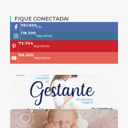
FIQUE CONECTADA!
761.659
Fãs
118.399
Seguidores
73.704
Seguidores
68.200
Seguidores