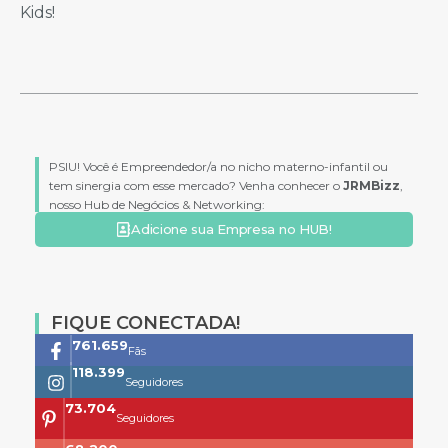
Kids!
PSIU! Você é Empreendedor/a no nicho materno-infantil ou
tem sinergia com esse mercado? Venha conhecer o
JRMBizz
,
nosso Hub de Negócios & Networking:
Adicione sua Empresa no HUB!
FIQUE CONECTADA!
761.659
Fãs
118.399
Seguidores
73.704
Seguidores