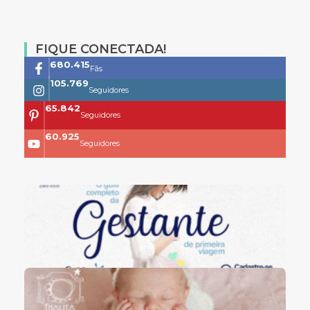
FIQUE CONECTADA!
761.659
Fãs
118.399
Seguidores
73.704
Seguidores
68.200
Seguidores