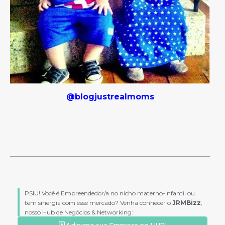
@blogjustrealmoms
PSIU! Você é Empreendedor/a no nicho materno-infantil ou
tem sinergia com esse mercado? Venha conhecer o
JRMBizz
,
nosso Hub de Negócios & Networking:
Adicione sua Empresa no HUB!