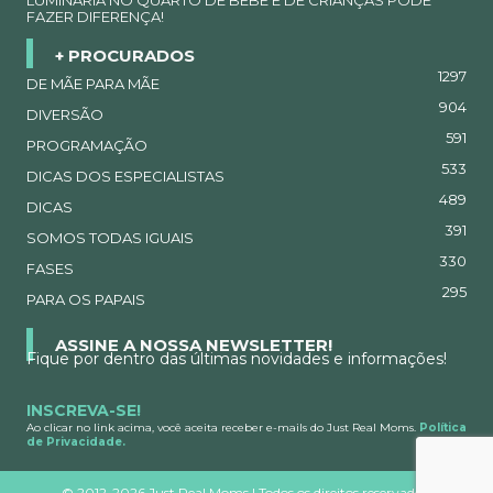
FAZER DIFERENÇA!
+ PROCURADOS
1297
DE MÃE PARA MÃE
904
DIVERSÃO
591
PROGRAMAÇÃO
533
DICAS DOS ESPECIALISTAS
489
DICAS
391
SOMOS TODAS IGUAIS
330
FASES
295
PARA OS PAPAIS
ASSINE A NOSSA NEWSLETTER!
Fique por dentro das últimas novidades e informações!
INSCREVA-SE!
Ao clicar no link acima, você aceita receber e-mails do Just Real Moms.
Política
de Privacidade.
©
2012-2026 Just Real Moms | Todos os direitos reservados.