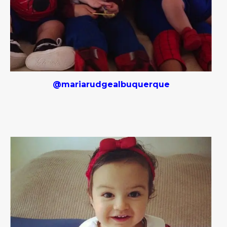
@mariarudgealbuquerque