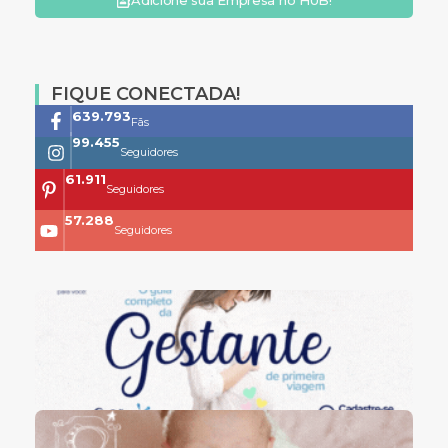
FIQUE CONECTADA!
761.659
Fãs
118.399
Seguidores
73.704
Seguidores
68.200
Seguidores