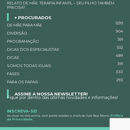
RELATO DE MÃE: TERAPIA INFANTIL – SEU FILHO TAMBÉM
PRECISA?
+ PROCURADOS
1295
DE MÃE PARA MÃE
904
DIVERSÃO
591
PROGRAMAÇÃO
532
DICAS DOS ESPECIALISTAS
489
DICAS
391
SOMOS TODAS IGUAIS
330
FASES
293
PARA OS PAPAIS
ASSINE A NOSSA NEWSLETTER!
Fique por dentro das últimas novidades e informações!
INSCREVA-SE!
Ao clicar no link acima, você aceita receber e-mails do Just Real Moms.
Política
de Privacidade.