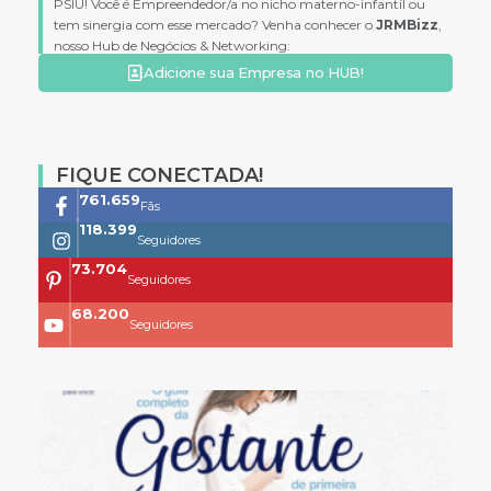
PSIU! Você é Empreendedor/a no nicho materno-infantil ou
tem sinergia com esse mercado? Venha conhecer o
JRMBizz
,
nosso Hub de Negócios & Networking:
Adicione sua Empresa no HUB!
FIQUE CONECTADA!
761.659
Fãs
118.399
Seguidores
73.704
Seguidores
68.200
Seguidores