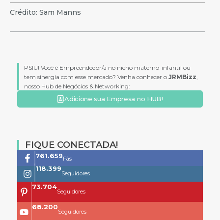
Crédito: Sam Manns
PSIU! Você é Empreendedor/a no nicho materno-infantil ou
tem sinergia com esse mercado? Venha conhecer o
JRMBizz
,
nosso Hub de Negócios & Networking:
Adicione sua Empresa no HUB!
FIQUE CONECTADA!
761.659
Fãs
118.399
Seguidores
73.704
Seguidores
68.200
Seguidores