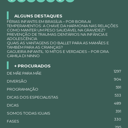
ALGUNS DESTAQUES
FÉRIAS INFANTIS EM BRASÍLIA – POR BORA.AI
TEMPERAMENTOS: A CHAVE DA HARMONIA NAS RELAÇÕES
COMO MANTER UM PESO SAUDÁVEL NA GRAVIDEZ?
PREVENÇÃO DE TRAUMAS DENTÁRIOS NA INFÂNCIA E
ADOLESCÊNCIA
QUAIS AS VANTAGENS DO BALLET PARA AS MAMÃES E
TAMBÉM PARA AS CRIANÇAS?
GAGUEIRA INFANTIL: 10 MITOS E VERDADES – POR DRA.
CAMILA DI NINNO
+ PROCURADOS
1297
DE MÃE PARA MÃE
904
DIVERSÃO
591
PROGRAMAÇÃO
533
DICAS DOS ESPECIALISTAS
489
DICAS
391
SOMOS TODAS IGUAIS
330
FASES
295