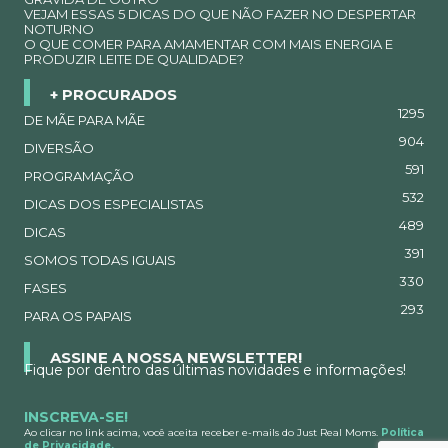
VEJAM ESSAS 5 DICAS DO QUE NÃO FAZER NO DESPERTAR
NOTURNO
O QUE COMER PARA AMAMENTAR COM MAIS ENERGIA E
PRODUZIR LEITE DE QUALIDADE?
+ PROCURADOS
1295
DE MÃE PARA MÃE
904
DIVERSÃO
591
PROGRAMAÇÃO
532
DICAS DOS ESPECIALISTAS
489
DICAS
391
SOMOS TODAS IGUAIS
330
FASES
293
PARA OS PAPAIS
ASSINE A NOSSA NEWSLETTER!
Fique por dentro das últimas novidades e informações!
INSCREVA-SE!
Ao clicar no link acima, você aceita receber e-mails do Just Real Moms.
Política
de Privacidade.