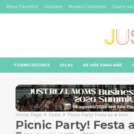
Meus Favoritos
Glossário
Nossos Colunistas
Quem so
FORNECEDORES
DICAS
DE MÃE PARA MÃE
Home Page
Festa
Picnic Party! Festa ao ar livre!
Picnic Party! Festa a
Juliana