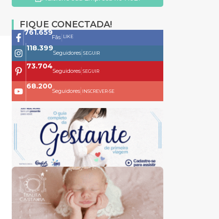
FIQUE CONECTADA!
761.659
|
LIKE
Fãs
118.399
|
Seguidores
SEGUIR
73.704
|
Seguidores
SEGUIR
68.200
|
Seguidores
INSCREVER-SE