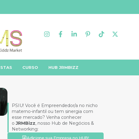
ISTAS
CURSO
HUB JRMBIZZ
PSIU! Você é Empreendedor/a no nicho
materno-infantil ou tem sinergia com
esse mercado? Venha conhecer
o
JRMBizz
, nosso Hub de Negócios &
Networking:
Adicione sua Empresa no HUB!