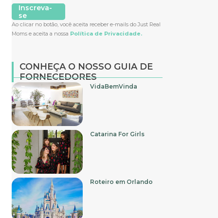
Inscreva-
se
Ao clicar no botão, você aceita receber e-mails do Just Real
Moms e aceita a nossa
Política de Privacidade.
CONHEÇA O NOSSO GUIA DE
FORNECEDORES
VidaBemVinda
Catarina For Girls
Roteiro em Orlando