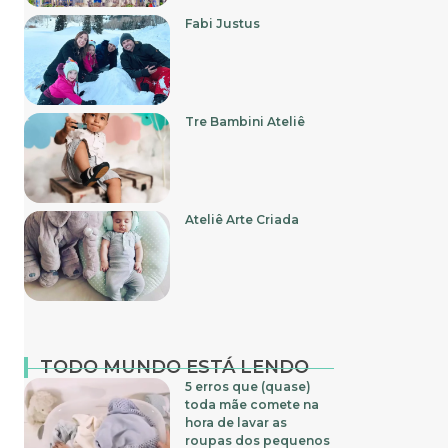
Fabi Justus
Tre Bambini Ateliê
Ateliê Arte Criada
TODO MUNDO ESTÁ LENDO
5 erros que (quase)
toda mãe comete na
hora de lavar as
roupas dos pequenos