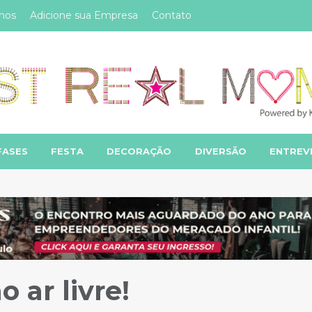
mos
Adicione sua Empresa
Contato
FASES
FESTA
DECORAÇÃO
DIVERSÃO
ENTREV
o ar livre!