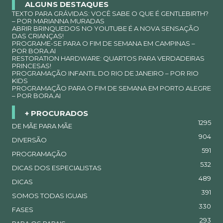
ALGUNS DESTAQUES
TEXTO PARA GRÁVIDAS: VOCÊ SABE O QUE É GENTLEBIRTH?
– POR MARIANNA MURADAS
ABRIR BRINQUEDOS NO YOUTUBE É A NOVA SENSAÇÃO
DAS CRIANÇAS!
PROGRAME-SE PARA O FIM DE SEMANA EM CAMPINAS –
POR BORA.AI
RESTORATION HARDWARE: QUARTOS PARA VERDADEIRAS
PRINCESAS!
PROGRAMAÇÃO INFANTIL DO RIO DE JANEIRO – POR RIO
KIDS
PROGRAMAÇÃO PARA O FIM DE SEMANA EM PORTO ALEGRE
– POR BORA.AI
+ PROCURADOS
1295
DE MÃE PARA MÃE
904
DIVERSÃO
591
PROGRAMAÇÃO
532
DICAS DOS ESPECIALISTAS
489
DICAS
391
SOMOS TODAS IGUAIS
330
FASES
293