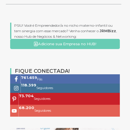
PSIU! Você é Empreendedor/a no nicho materno-infantil ou
tem sinergia com esse mercado? Venha conhecer o
JRMBizz
,
nosso Hub de Negócios & Networking:
Adicione sua Empresa no HUB!
FIQUE CONECTADA!
761.659
Fãs
118.399
Seguidores
73.704
Seguidores
68.200
Seguidores