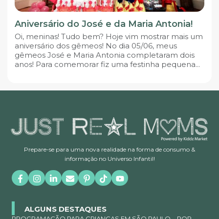
Aniversário do José e da Maria Antonia!
Oi, meninas! Tudo bem? Hoje vim mostrar mais um
aniversário dos gêmeos! No dia 05/06, meus
gêmeos José e Maria Antonia completaram dois
anos! Para comemorar fiz uma festinha pequena...
Prepare-se para uma nova realidade na forma de consumo &
informação no Universo Infantil!
ALGUNS DESTAQUES
PROGRAMAÇÃO PARA CRIANÇAS EM SÃO PAULO – POR