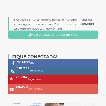
PSIU! Você é Empreendedor/a no nicho materno-infantil ou
tem sinergia com esse mercado? Venha conhecer o
JRMBizz
,
nosso Hub de Negócios & Networking:
Adicione sua Empresa no HUB!
FIQUE CONECTADA!
761.659
Fãs
118.399
Seguidores
73.704
Seguidores
68.200
Seguidores