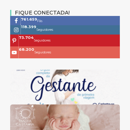
FIQUE CONECTADA!
761.659
Fãs
118.399
Seguidores
73.704
Seguidores
68.200
Seguidores