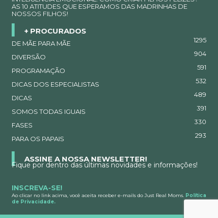
AS 10 ATITUDES QUE ESPERAMOS DAS MADRINHAS DE
NOSSOS FILHOS!
+ PROCURADOS
1295
DE MÃE PARA MÃE
904
DIVERSÃO
591
PROGRAMAÇÃO
532
DICAS DOS ESPECIALISTAS
489
DICAS
391
SOMOS TODAS IGUAIS
330
FASES
293
PARA OS PAPAIS
ASSINE A NOSSA NEWSLETTER!
Fique por dentro das últimas novidades e informações!
INSCREVA-SE!
Ao clicar no link acima, você aceita receber e-mails do Just Real Moms.
Política
de Privacidade.