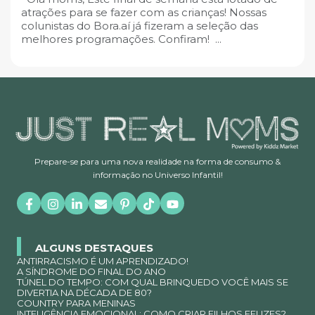
atrações para se fazer com as crianças! Nossas
colunistas do Bora.aí já fizeram a seleção das
melhores programações. Confiram! ...
Prepare-se para uma nova realidade na forma de consumo &
informação no Universo Infantil!
ALGUNS DESTAQUES
ANTIRRACISMO É UM APRENDIZADO!
A SÍNDROME DO FINAL DO ANO
TÚNEL DO TEMPO: COM QUAL BRINQUEDO VOCÊ MAIS SE
DIVERTIA NA DÉCADA DE 80?
COUNTRY PARA MENINAS
INTELIGÊNCIA EMOCIONAL: COMO CRIAR FILHOS FELIZES?