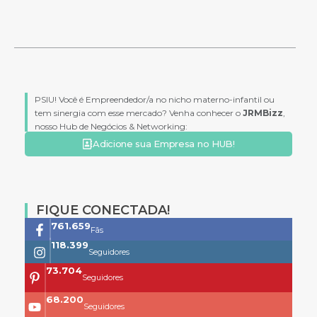
PSIU! Você é Empreendedor/a no nicho materno-infantil ou
tem sinergia com esse mercado? Venha conhecer o
JRMBizz
,
nosso Hub de Negócios & Networking:
Adicione sua Empresa no HUB!
FIQUE CONECTADA!
761.659
Fãs
118.399
Seguidores
73.704
Seguidores
68.200
Seguidores