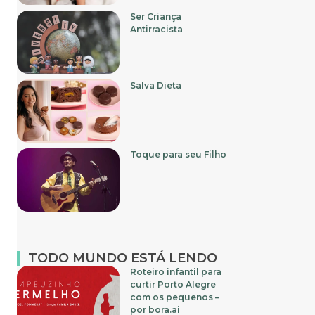
Ser Criança
Antirracista
Salva Dieta
Toque para seu Filho
TODO MUNDO ESTÁ LENDO
Roteiro infantil para
curtir Porto Alegre
com os pequenos –
por bora.ai