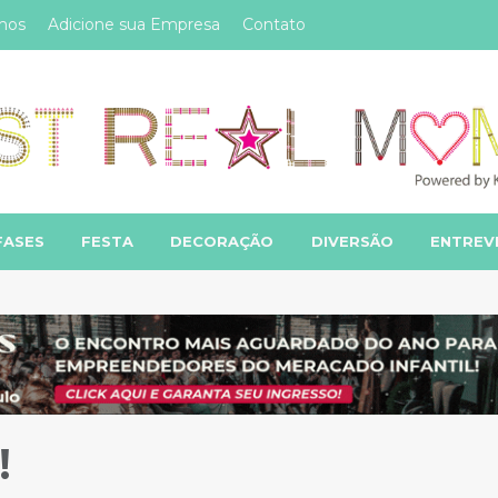
mos
Adicione sua Empresa
Contato
FASES
FESTA
DECORAÇÃO
DIVERSÃO
ENTREV
!