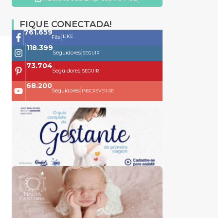
FIQUE CONECTADA!
761.659
|
LIKE
Fãs
118.399
|
Seguidores
SEGUIR
73.704
|
Seguidores
SEGUIR
68.200
|
Seguidores
INSCREVER-SE