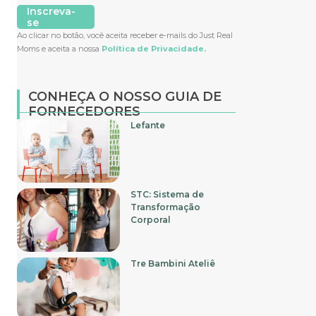
Inscreva-
se
Ao clicar no botão, você aceita receber e-mails do Just Real
Moms e aceita a nossa
Política de Privacidade.
CONHEÇA O NOSSO GUIA DE
FORNECEDORES
Lefante
STC: Sistema de
Transformação
Corporal
Tre Bambini Ateliê