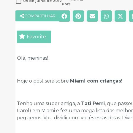
09 de julho de 2012
Por: 
COMPARTILHAR
Favorite
Olá, meninas!
Hoje o post será sobre
Miami com crianças
!
Tenho uma super amiga, a
Tati Perri
, que passo
Carol) em Miami e fez uma mega lista das melho
pequenos. Vou dividir com vocês essas dicas. Divi