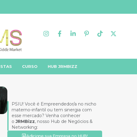
ISTAS
CURSO
HUB JRMBIZZ
PSIU! Você é Empreendedor/a no nicho
materno-infantil ou tem sinergia com
esse mercado? Venha conhecer
o
JRMBizz
, nosso Hub de Negócios &
Networking:
Adicione sua Empresa no HUB!