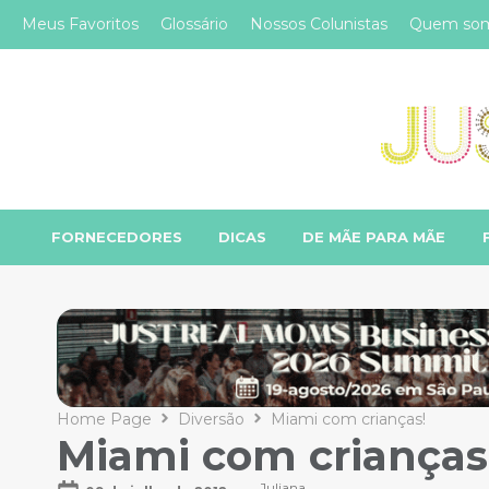
Meus Favoritos
Glossário
Nossos Colunistas
Quem so
FORNECEDORES
DICAS
DE MÃE PARA MÃE
Home Page
Diversão
Miami com crianças!
Miami com crianças
Juliana