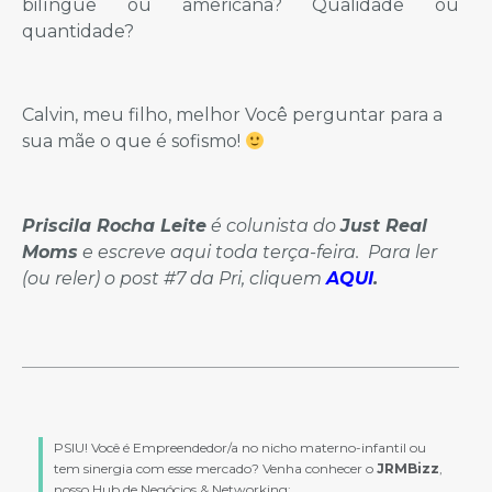
bilíngue ou americana? Qualidade ou
quantidade?
Calvin, meu filho, melhor Você perguntar para a
sua mãe o que é sofismo!
Priscila Rocha Leite
é colunista do
Just Real
Moms
e escreve aqui toda terça-feira. Para ler
(ou reler) o post #7 da Pri, cliquem
AQUI
.
PSIU! Você é Empreendedor/a no nicho materno-infantil ou
tem sinergia com esse mercado? Venha conhecer o
JRMBizz
,
nosso Hub de Negócios & Networking: