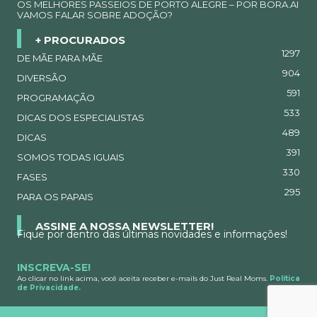
OS MELHORES PASSEIOS DE PORTO ALEGRE – POR BORA.AI
VAMOS FALAR SOBRE ADOÇÃO?
+ PROCURADOS
1297
DE MÃE PARA MÃE
904
DIVERSÃO
591
PROGRAMAÇÃO
533
DICAS DOS ESPECIALISTAS
489
DICAS
391
SOMOS TODAS IGUAIS
330
FASES
295
PARA OS PAPAIS
ASSINE A NOSSA NEWSLETTER!
Fique por dentro das últimas novidades e informações!
INSCREVA-SE!
Ao clicar no link acima, você aceita receber e-mails do Just Real Moms.
Política
de Privacidade.