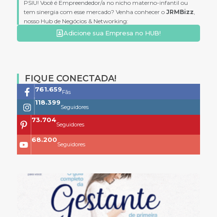
PSIU! Você é Empreendedor/a no nicho materno-infantil ou
tem sinergia com esse mercado? Venha conhecer o
JRMBizz
,
nosso Hub de Negócios & Networking:
Adicione sua Empresa no HUB!
FIQUE CONECTADA!
761.659
Fãs
118.399
Seguidores
73.704
Seguidores
68.200
Seguidores