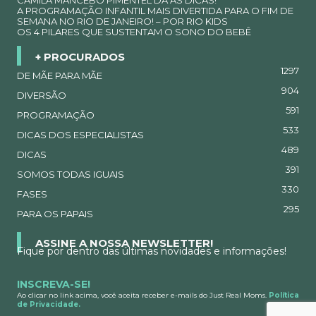
CAMILA MANCEBO PIMENTEL DÁ AS DICAS!
A PROGRAMAÇÃO INFANTIL MAIS DIVERTIDA PARA O FIM DE
SEMANA NO RIO DE JANEIRO! – POR RIO KIDS
OS 4 PILARES QUE SUSTENTAM O SONO DO BEBÊ
+ PROCURADOS
1297
DE MÃE PARA MÃE
904
DIVERSÃO
591
PROGRAMAÇÃO
533
DICAS DOS ESPECIALISTAS
489
DICAS
391
SOMOS TODAS IGUAIS
330
FASES
295
PARA OS PAPAIS
ASSINE A NOSSA NEWSLETTER!
Fique por dentro das últimas novidades e informações!
INSCREVA-SE!
Ao clicar no link acima, você aceita receber e-mails do Just Real Moms.
Política
de Privacidade.