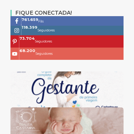
FIQUE CONECTADA!
761.659
Fãs
118.399
Seguidores
73.704
Seguidores
68.200
Seguidores