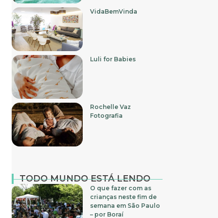
VidaBemVinda
Luli for Babies
Rochelle Vaz
Fotografia
TODO MUNDO ESTÁ LENDO
O que fazer com as
crianças neste fim de
semana em São Paulo
– por Boraí