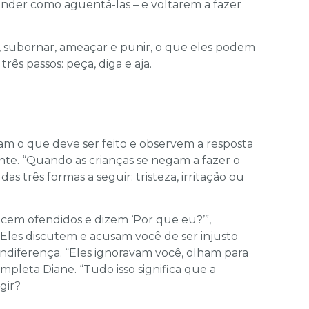
nder como aguentá-las – e voltarem a fazer
ar, subornar, ameaçar e punir, o que eles podem
rês passos: peça, diga e aja.
m o que deve ser feito e observem a resposta
ante. “Quando as crianças se negam a fazer o
 três formas a seguir: tristeza, irritação ou
recem ofendidos e dizem ‘Por que eu?’”,
 “Eles discutem e acusam você de ser injusto
indiferença. “Eles ignoravam você, olham para
pleta Diane. “Tudo isso significa que a
gir?