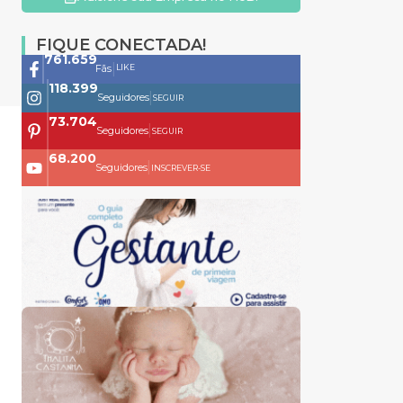
FIQUE CONECTADA!
761.659
|
LIKE
Fãs
118.399
|
Seguidores
SEGUIR
73.704
|
Seguidores
SEGUIR
68.200
|
Seguidores
INSCREVER-SE