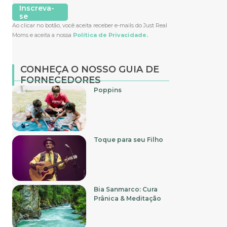
Inscreva-
se
Ao clicar no botão, você aceita receber e-mails do Just Real
Moms e aceita a nossa
Política de Privacidade.
CONHEÇA O NOSSO GUIA DE
FORNECEDORES
Poppins
Toque para seu Filho
Bia Sanmarco: Cura
Prânica & Meditação