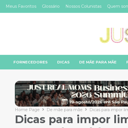
Meus Favoritos
Glossário
Nossos Colunistas
Quem so
FORNECEDORES
DICAS
DE MÃE PARA MÃE
Home Page
De mãe para mãe
Dicas para impor li
Dicas para impor lim