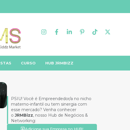
ISTAS
CURSO
HUB JRMBIZZ
PSIU! Você é Empreendedor/a no nicho
materno-infantil ou tem sinergia com
esse mercado? Venha conhecer
o
JRMBizz
, nosso Hub de Negócios &
Networking:
Adicione sua Empresa no HUB!