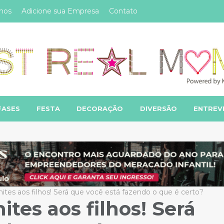
mos
Adicione sua Empresa
Contato
FASES
FESTA
DECORAÇÃO
DIVERSÃO
ENTREV
mites aos filhos! Será que você está fazendo o que é certo?
ites aos filhos! Será