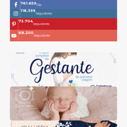
761.659
Fãs
118.399
Seguidores
73.704
Seguidores
68.200
Seguidores