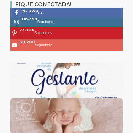
FIQUE CONECTADA!
761.659
Fãs
118.399
Seguidores
73.704
Seguidores
68.200
Seguidores