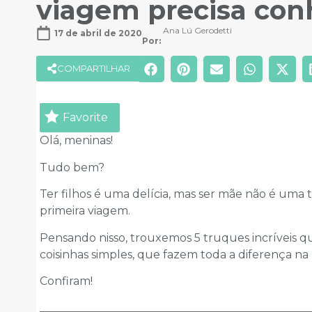
viagem precisa con
Ana Lú Gerodetti
17 de abril de 2020
Por: 
COMPARTILHAR
Favorite
Olá, meninas!
Tudo bem?
Ter filhos é uma delícia, mas ser mãe não é uma t
primeira viagem.
Pensando nisso, trouxemos 5 truques incríveis 
coisinhas simples, que fazem toda a diferença na
Confiram!
________________________________________________