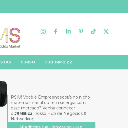
ISTAS
CURSO
HUB JRMBIZZ
PSIU! Você é Empreendedor/a no nicho
materno-infantil ou tem sinergia com
esse mercado? Venha conhecer
o
JRMBizz
, nosso Hub de Negócios &
Networking:
Adicione sua Empresa no HUB!