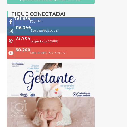
FIQUE CONECTADA!
761.659
|
LIKE
Fãs
118.399
|
Seguidores
SEGUIR
73.704
|
Seguidores
SEGUIR
68.200
|
Seguidores
INSCREVER-SE