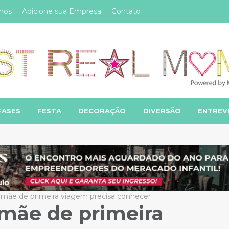
mos
Adicione sua Empresa
Contato
FASES
FESTA
DECORAÇÃO
DIVERSÃO
ENTREV
 mãe de primeira viagem precisa conhecer
 mãe de primeira