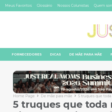
Meus Favoritos
Glossário
Nossos Colunistas
Quem so
FORNECEDORES
DICAS
DE MÃE PARA MÃE
Home Page
De mãe para mãe
5 truques que toda
5 truques que toda