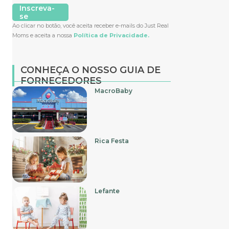
Inscreva-
se
Ao clicar no botão, você aceita receber e-mails do Just Real
Moms e aceita a nossa
Política de Privacidade.
CONHEÇA O NOSSO GUIA DE
FORNECEDORES
MacroBaby
Rica Festa
Lefante