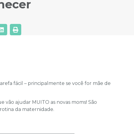
hecer
arefa fácil – principalmente se você for mãe de
que vão ajudar MUITO as novas moms! São
 rotina da maternidade.
________________________________