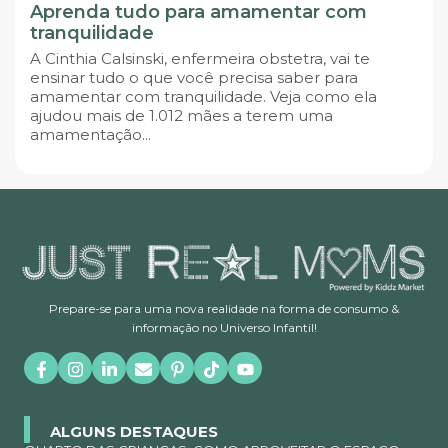
Aprenda tudo para amamentar com
tranquilidade
A Cinthia Calsinski, enfermeira obstetra, vai te
ensinar tudo o que você precisa saber para
amamentar com tranquilidade. Veja como ela
ajudou mais de 1.012 mães a terem uma
amamentação...
Prepare-se para uma nova realidade na forma de consumo &
informação no Universo Infantil!
ALGUNS DESTAQUES