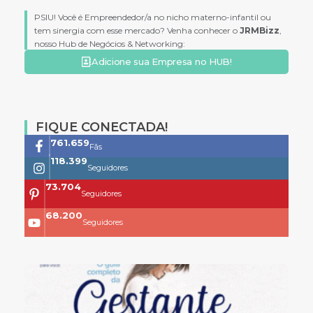
PSIU! Você é Empreendedor/a no nicho materno-infantil ou
tem sinergia com esse mercado? Venha conhecer o
JRMBizz
,
nosso Hub de Negócios & Networking:
Adicione sua Empresa no HUB!
FIQUE CONECTADA!
761.659
Fãs
118.399
Seguidores
73.704
Seguidores
68.200
Seguidores