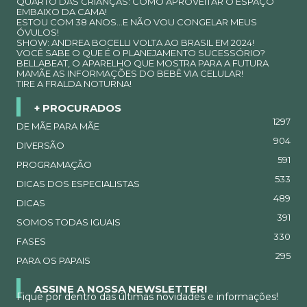
QUARTO DAS CRIANÇAS: COMO APROVEITAR O ESPAÇO
EMBAIXO DA CAMA!
ESTOU COM 38 ANOS…E NÃO VOU CONGELAR MEUS
ÓVULOS!
SHOW: ANDREA BOCELLI VOLTA AO BRASIL EM 2024!
VOCÊ SABE O QUE É O PLANEJAMENTO SUCESSÓRIO?
BELLABEAT, O APARELHO QUE MOSTRA PARA A FUTURA
MAMÃE AS INFORMAÇÕES DO BEBÊ VIA CELULAR!
TIRE A FRALDA NOTURNA!
+ PROCURADOS
1297
DE MÃE PARA MÃE
904
DIVERSÃO
591
PROGRAMAÇÃO
533
DICAS DOS ESPECIALISTAS
489
DICAS
391
SOMOS TODAS IGUAIS
330
FASES
295
PARA OS PAPAIS
ASSINE A NOSSA NEWSLETTER!
Fique por dentro das últimas novidades e informações!