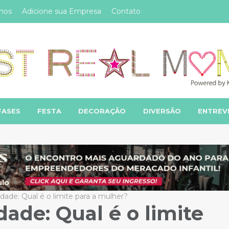
mos
Adicione sua Empresa
Contato
FASES
FESTA
DECORAÇÃO
DIVERSÃO
ENTREV
dade: Qual é o limite para a mulher?
ade: Qual é o limite