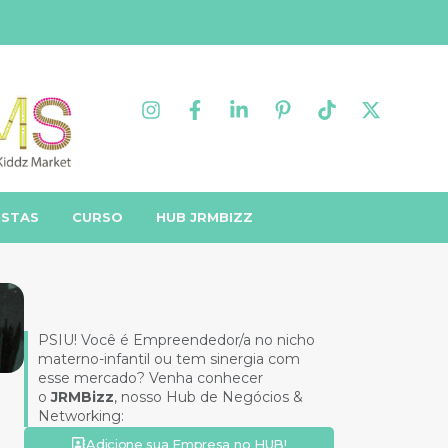
ISTAS
CURSO
HUB JRMBIZZ
PSIU! Você é Empreendedor/a no nicho
materno-infantil ou tem sinergia com
esse mercado? Venha conhecer
o
JRMBizz
, nosso Hub de Negócios &
Networking:
Adicione sua Empresa no HUB!