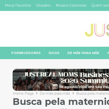
Meus Favoritos
Glossário
Nossos Colunistas
Quem so
FORNECEDORES
DICAS
DE MÃE PARA MÃE
Home Page
De mãe para mãe
Busca pela materni
Busca pela maternid