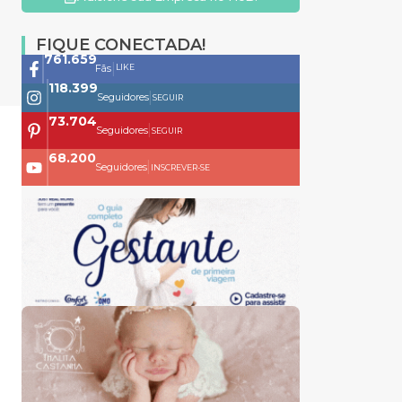
FIQUE CONECTADA!
761.659
|
LIKE
Fãs
118.399
|
Seguidores
SEGUIR
73.704
|
Seguidores
SEGUIR
68.200
|
Seguidores
INSCREVER-SE