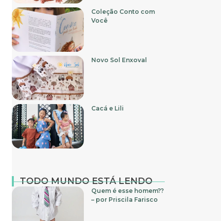
Coleção Conto com
Você
Novo Sol Enxoval
Cacá e Lili
TODO MUNDO ESTÁ LENDO
Quem é esse homem??
– por Priscila Farisco