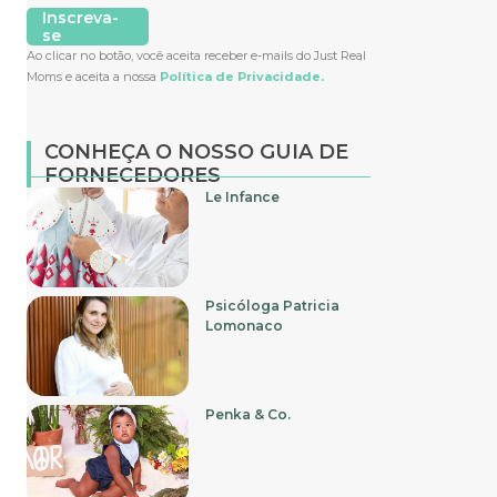
Inscreva-
se
Ao clicar no botão, você aceita receber e-mails do Just Real
Moms e aceita a nossa
Política de Privacidade.
CONHEÇA O NOSSO GUIA DE
FORNECEDORES
Le Infance
Psicóloga Patricia
Lomonaco
Penka & Co.