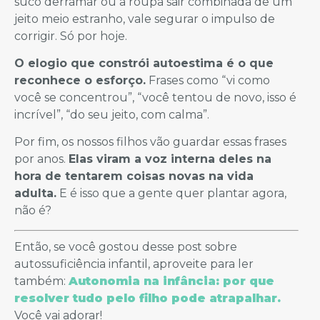
suco derramar ou a roupa sair combinada de um
jeito meio estranho, vale segurar o impulso de
corrigir. Só por hoje.
O elogio que constrói autoestima é o que
reconhece o esforço.
Frases como “vi como
você se concentrou”, “você tentou de novo, isso é
incrível”, “do seu jeito, com calma”.
Por fim, os nossos filhos vão guardar essas frases
por anos.
Elas viram a voz interna deles na
hora de tentarem coisas novas na vida
adulta.
E é isso que a gente quer plantar agora,
não é?
Então, se você gostou desse post sobre
autossuficiência infantil, aproveite para ler
também:
Autonomia na infância: por que
resolver tudo pelo filho pode atrapalhar.
Você vai adorar!