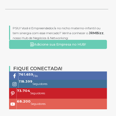
PSIU! Você é Empreendedor/a no nicho materno-infantil ou
tem sinergia com esse mercado? Venha conhecer o
JRMBizz
,
nosso Hub de Negócios & Networking:
Adicione sua Empresa no HUB!
FIQUE CONECTADA!
761.659
Fãs
118.399
Seguidores
73.704
Seguidores
68.200
Seguidores