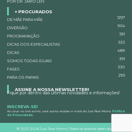
POR DR. JAIRO LEN
+ PROCURADOS
1297
DE MÃE PARA MÃE
904
DIVERSÃO
591
PROGRAMAÇÃO
533
DICAS DOS ESPECIALISTAS
489
DICAS
391
SOMOS TODAS IGUAIS
330
FASES
295
PARA OS PAPAIS
ASSINE A NOSSA NEWSLETTER!
Fique por dentro das últimas novidades e informações!
INSCREVA-SE!
Ao clicar no link acima, você aceita receber e-mails do Just Real Moms.
Política
de Privacidade.
©
2012-2026 Just Real Moms | Todos os direitos reservados.