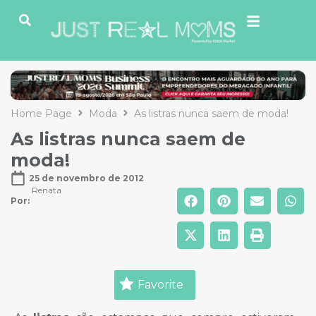
Home Page
Moda
As listras nunca saem de moda!
As listras nunca saem de
moda!
25 de novembro de 2012
Renata
Por: 
Favorite