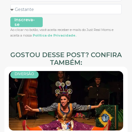
Inscreva-
se
Ao clicar no botão, você aceita receber e-mails do Just Real Moms e
aceita a nossa
Política de Privacidade.
GOSTOU DESSE POST? CONFIRA
TAMBÉM:
DIVERSÃO