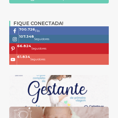
FIQUE CONECTADA!
761.659
Fãs
118.399
Seguidores
73.704
Seguidores
68.200
Seguidores