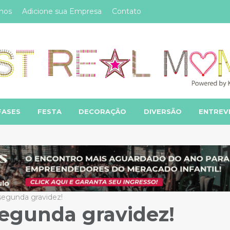
mos
Adicione sua Empresa
Contato
FASES
FESTA
DECORAÇÃO
DIVERSÃO
ENTREV
segunda gravidez!
segunda gravidez!