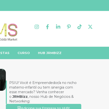
ISTAS
CURSO
HUB JRMBIZZ
PSIU! Você é Empreendedor/a no nicho
materno-infantil ou tem sinergia com
esse mercado? Venha conhecer
o
JRMBizz
, nosso Hub de Negócios &
Networking:
Adicione sua Empresa no HUB!