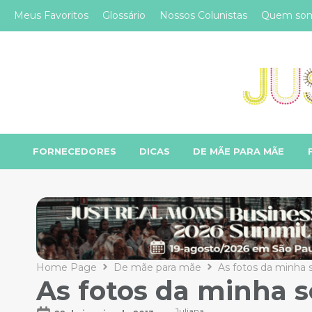
Meus Favoritos
Glossário
Nossos Colunistas
Quem so
FORNECEDORES
DICAS
DE MÃE PARA MÃE
Home Page
De mãe para mãe
As fotos da minha 
As fotos da minha 
Juliana