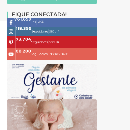
FIQUE CONECTADA!
761.659
|
LIKE
Fãs
118.399
|
Seguidores
SEGUIR
73.704
|
Seguidores
SEGUIR
68.200
|
Seguidores
INSCREVER-SE