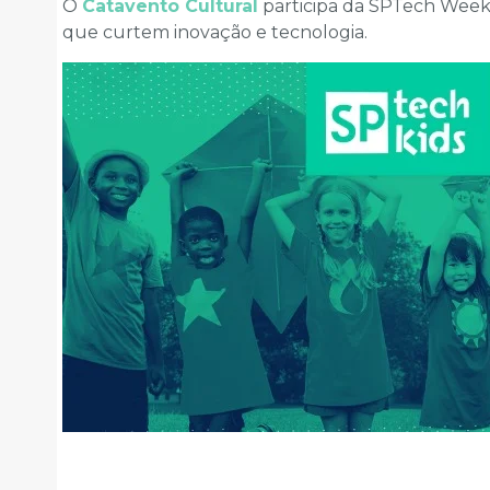
O
Catavento Cultural
participa da SPTech Week
que curtem inovação e tecnologia.