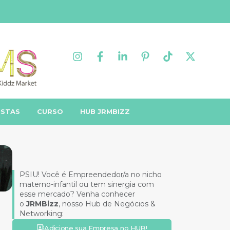
ISTAS
CURSO
HUB JRMBIZZ
PSIU! Você é Empreendedor/a no nicho
materno-infantil ou tem sinergia com
esse mercado? Venha conhecer
o
JRMBizz
, nosso Hub de Negócios &
Networking:
Adicione sua Empresa no HUB!