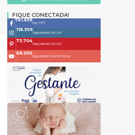
FIQUE CONECTADA!
761.659
|
LIKE
Fãs
118.399
|
Seguidores
SEGUIR
73.704
|
Seguidores
SEGUIR
68.200
|
Seguidores
INSCREVER-SE