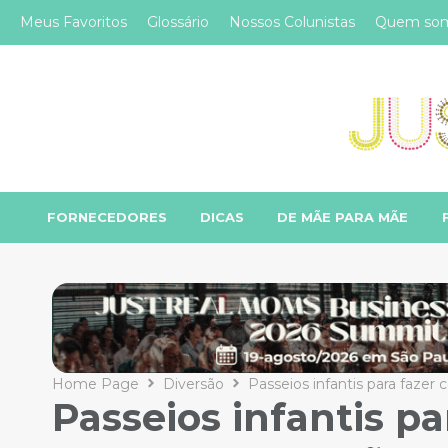
Meus Favoritos
Glossário
Nossos Colunistas
Quem so
FORNECEDORES
DICAS
DE MÃE PARA MÃE
Home Page
Diversão
Passeios infantis para fazer
Passeios infantis pa