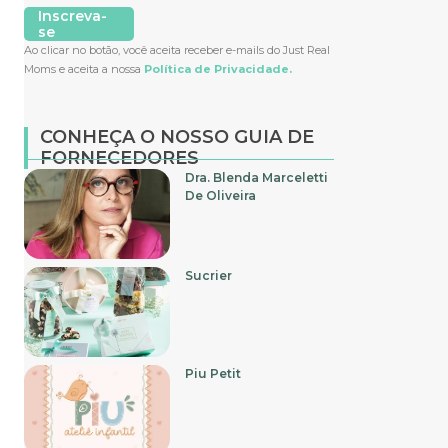
Inscreva-
se
Ao clicar no botão, você aceita receber e-mails do Just Real
Moms e aceita a nossa
Política de Privacidade.
CONHEÇA O NOSSO GUIA DE
FORNECEDORES
Dra. Blenda Marceletti
De Oliveira
Sucrier
Piu Petit