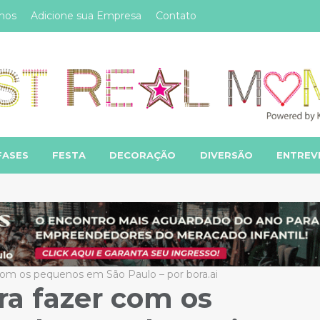
mos
Adicione sua Empresa
Contato
FASES
FESTA
DECORAÇÃO
DIVERSÃO
ENTREV
 com os pequenos em São Paulo – por bora.ai
ra fazer com os