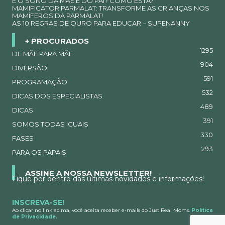
E O SONO DA MÃE E DO PAI? COMO ESTÁ?
MAMIFICATOR PARMALAT: TRANSFORME AS CRIANÇAS NOS
MAMÍFEROS DA PARMALAT!
AS 10 REGRAS DE OURO PARA EDUCAR – SUPENANNY
+ PROCURADOS
1295
DE MÃE PARA MÃE
904
DIVERSÃO
591
PROGRAMAÇÃO
532
DICAS DOS ESPECIALISTAS
489
DICAS
391
SOMOS TODAS IGUAIS
330
FASES
293
PARA OS PAPAIS
ASSINE A NOSSA NEWSLETTER!
Fique por dentro das últimas novidades e informações!
INSCREVA-SE!
Ao clicar no link acima, você aceita receber e-mails do Just Real Moms.
Política
de Privacidade.