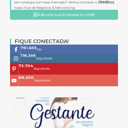
tem sinergia com esse mercado? Venha conhecer o
JRMBizz
,
nosso Hub de Negócios & Networking:
Adicione sua Empresa no HUB!
FIQUE CONECTADA!
761.659
Fãs
118.399
Seguidores
73.704
Seguidores
68.200
Seguidores