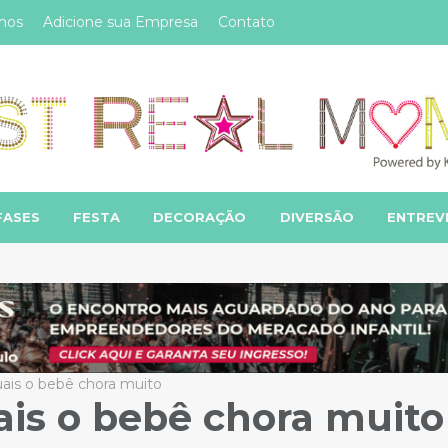
mos
Adicione sua Empresa
Contato
FASES
FESTA
DECORAÇÃO
DIVERSÃO
ENTREV
uais o bebê chora muito
ais o bebê chora muito