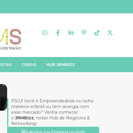
ISTAS
CURSO
HUB JRMBIZZ
PSIU! Você é Empreendedor/a no nicho
materno-infantil ou tem sinergia com
esse mercado? Venha conhecer
o
JRMBizz
, nosso Hub de Negócios &
Networking:
Adicione sua Empresa no HUB!