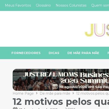
Meus Favoritos
Glossário
Nossos Colunistas
Quem so
FORNECEDORES
DICAS
DE MÃE PARA MÃE
Home Page
De mãe para mãe
12 motivos pelos q
12 motivos pelos qu
Juliana