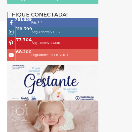
FIQUE CONECTADA!
761.659
|
LIKE
Fãs
118.399
|
Seguidores
SEGUIR
73.704
|
Seguidores
SEGUIR
68.200
|
Seguidores
INSCREVER-SE