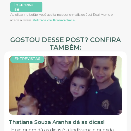
Inscreva-
se
Ao clicar no botão, você aceita receber e-mails do Just Real Moms e
aceita a nossa
Política de Privacidade.
GOSTOU DESSE POST? CONFIRA
TAMBÉM:
ENTREVISTAS
Thatiana Souza Aranha dá as dicas!
Hoje quem dá as dicas é a lindíssima e querida