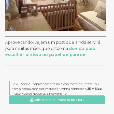
Aproveitando, vejam um post que ainda servirá
para muitas mães que estão na
dúvida para
escolher pintura ou papel de parede
!
PSIU! Você é Empreendedor/a no nicho materno-infantil ou
tem sinergia com esse mercado? Venha conhecer o
JRMBizz
,
nosso Hub de Negócios & Networking:
Adicione sua Empresa no HUB!