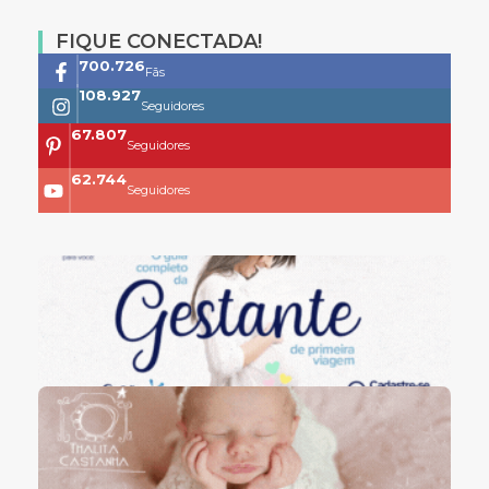
FIQUE CONECTADA!
761.659
Fãs
118.399
Seguidores
73.704
Seguidores
68.200
Seguidores