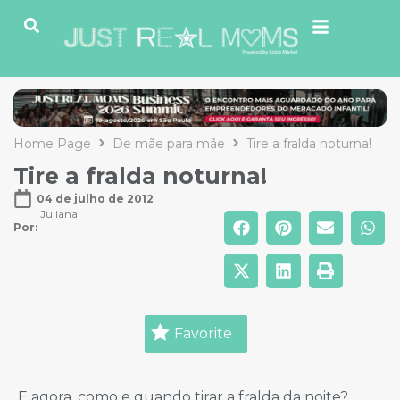
Home Page
De mãe para mãe
Tire a fralda noturna!
Tire a fralda noturna!
04 de julho de 2012
Juliana
Por: 
Favorite
E agora, como e quando tirar a fralda da noite?