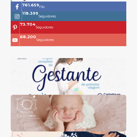
761.659
Fãs
118.399
Seguidores
73.704
Seguidores
68.200
Seguidores