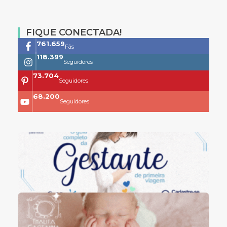
FIQUE CONECTADA!
761.659
Fãs
118.399
Seguidores
73.704
Seguidores
68.200
Seguidores