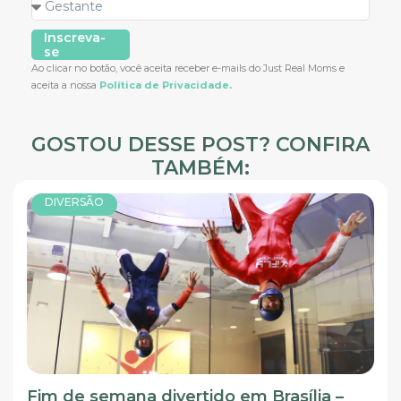
Inscreva-
se
Ao clicar no botão, você aceita receber e-mails do Just Real Moms e
aceita a nossa
Política de Privacidade.
GOSTOU DESSE POST? CONFIRA
TAMBÉM:
DIVERSÃO
Fim de semana divertido em Brasília –