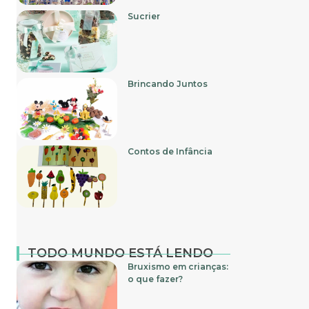
Sucrier
Brincando Juntos
Contos de Infância
TODO MUNDO ESTÁ LENDO
Bruxismo em crianças:
o que fazer?