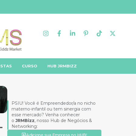
ISTAS
CURSO
HUB JRMBIZZ
PSIU! Você é Empreendedor/a no nicho
materno-infantil ou tem sinergia com
esse mercado? Venha conhecer
o
JRMBizz
, nosso Hub de Negócios &
–
Networking:
Adicione sua Empresa no HUB!