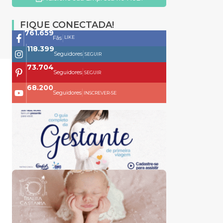
FIQUE CONECTADA!
761.659
|
LIKE
Fãs
118.399
|
Seguidores
SEGUIR
73.704
|
Seguidores
SEGUIR
68.200
|
Seguidores
INSCREVER-SE