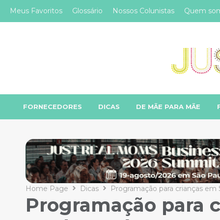
Meus Favoritos
Glossário
Nossos Colunistas
Quem so
FORNECEDORES
DICAS
DE MÃE PARA MÃE
Home Page
Dicas
Programação para crianças em S
Programação para c