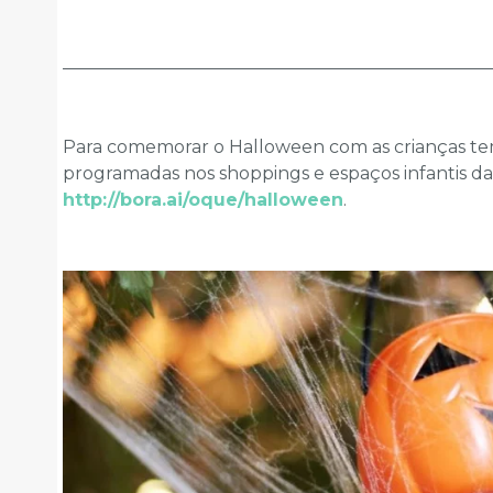
________________________________________________
Para comemorar o Halloween com as crianças tem o
programadas nos shoppings e espaços infantis d
http://bora.ai/oque/halloween
.