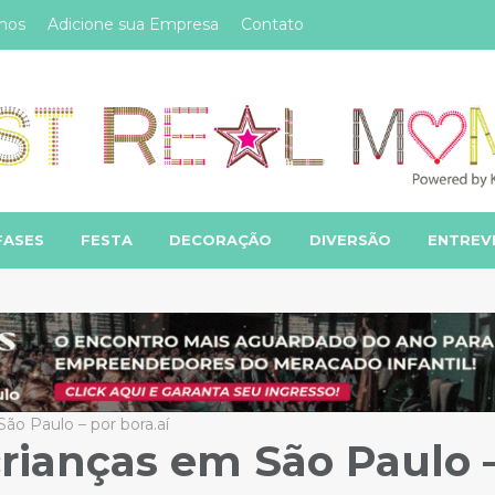
mos
Adicione sua Empresa
Contato
FASES
FESTA
DECORAÇÃO
DIVERSÃO
ENTREV
ão Paulo – por bora.aí
rianças em São Paulo 