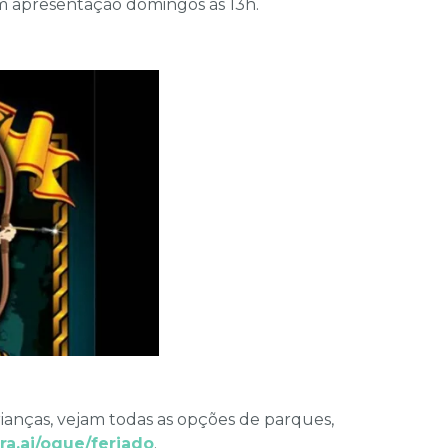
m apresentação domingos às 13h.
rianças, vejam todas as opções de parques,
ora.ai/oque/feriado
.