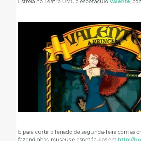
Estreia no Teatro UMC o espetáculo
Valente
, co
E para curtir o feriado de segunda-feira com as c
fazendinhas, museus e espetáculos em
http://b