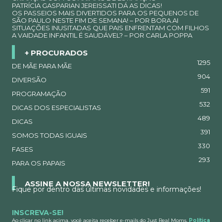
PATRÍCIA GASPARIAN JEREISSATI DÁ AS DICAS!
OS PASSEIOS MAIS DIVERTIDOS PARA OS PEQUENOS DE
SÃO PAULO NESTE FIM DE SEMANA! – POR BORA.AI
SITUAÇÕES INUSITADAS QUE PAIS ENFRENTAM COM FILHOS
A VAIDADE INFANTIL É SAUDÁVEL? – POR CARLA POPPA
+ PROCURADOS
1295
DE MÃE PARA MÃE
904
DIVERSÃO
591
PROGRAMAÇÃO
532
DICAS DOS ESPECIALISTAS
489
DICAS
391
SOMOS TODAS IGUAIS
330
FASES
293
PARA OS PAPAIS
ASSINE A NOSSA NEWSLETTER!
Fique por dentro das últimas novidades e informações!
INSCREVA-SE!
Ao clicar no link acima, você aceita receber e-mails do Just Real Moms.
Política