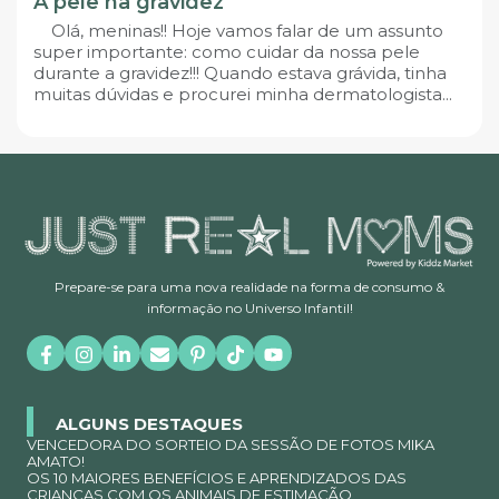
A pele na gravidez
Olá, meninas!! Hoje vamos falar de um assunto
super importante: como cuidar da nossa pele
durante a gravidez!!! Quando estava grávida, tinha
muitas dúvidas e procurei minha dermatologista...
Prepare-se para uma nova realidade na forma de consumo &
informação no Universo Infantil!
ALGUNS DESTAQUES
VENCEDORA DO SORTEIO DA SESSÃO DE FOTOS MIKA
AMATO!
OS 10 MAIORES BENEFÍCIOS E APRENDIZADOS DAS
CRIANÇAS COM OS ANIMAIS DE ESTIMAÇÃO