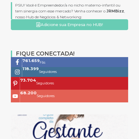
PSIU! Você é Empreendedor/a no nicho materno-infantil ou
tem sinergia com esse mercado? Venha conhecer o
JRMBizz
,
nosso Hub de Negócios & Networking:
Adicione sua Empresa no HUB!
FIQUE CONECTADA!
761.659
Fãs
118.399
Seguidores
73.704
Seguidores
68.200
Seguidores