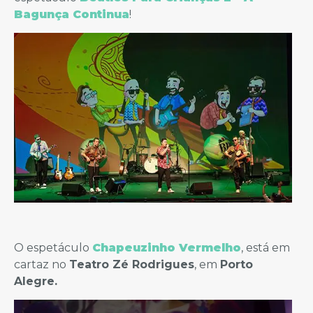
Bagunça Continua
!
O espetáculo
Chapeuzinho Vermelho
, está em
cartaz no
Teatro Zé Rodrigues
, em
Porto
Alegre.