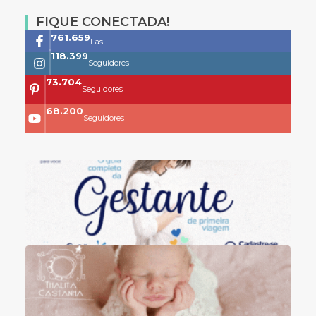
FIQUE CONECTADA!
761.659
Fãs
118.399
Seguidores
73.704
Seguidores
68.200
Seguidores