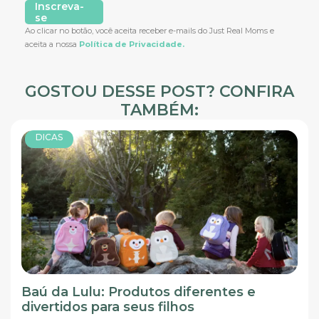
Inscreva-
se
Ao clicar no botão, você aceita receber e-mails do Just Real Moms e
aceita a nossa
Política de Privacidade.
GOSTOU DESSE POST? CONFIRA
TAMBÉM:
DICAS
Baú da Lulu: Produtos diferentes e
divertidos para seus filhos