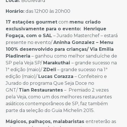
Local:
Boulevard
Horário:
das 12h00 às 20h00
17 estações gourmet
com
menu criado
exclusivamente para o evento:
Henrique
Fogaça, com o SAL
– Jurado Masterchef – estará
presente no evento/
Aninha Gonzalez – Menu
100% desenvolvido para crianças/
Via Emilia
Piadineria
– ganhou como melhor sanduíche de
SP pela Veja SP/
Marakuthai
– grande sucesso na
1ª edição (maio)/
ZDeli
– grande sucesso na 1ª
edição (maio)/
Lucas Corazza
– Confeiteiro e
Jurado do programa Que Seja Doce no
GNT/
Tian Restaurantes
– Premiado 2 vezes
pela Veja, como um dos melhores restaurantes
asiáticos contemporâneos de SP, faz também
parte da seleção do Guia Michelin 2015.
Mágicos, palhaços, malabaristas
entreterão as