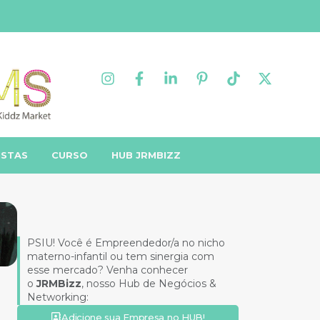
ISTAS
CURSO
HUB JRMBIZZ
PSIU! Você é Empreendedor/a no nicho
materno-infantil ou tem sinergia com
esse mercado? Venha conhecer
o
JRMBizz
, nosso Hub de Negócios &
Networking:
Adicione sua Empresa no HUB!