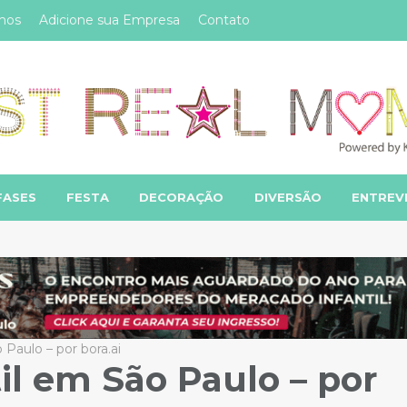
mos
Adicione sua Empresa
Contato
FASES
FESTA
DECORAÇÃO
DIVERSÃO
ENTREV
Paulo – por bora.ai
l em São Paulo – por