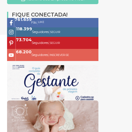
FIQUE CONECTADA!
761.659
|
LIKE
Fãs
118.399
|
Seguidores
SEGUIR
73.704
|
Seguidores
SEGUIR
68.200
|
Seguidores
INSCREVER-SE