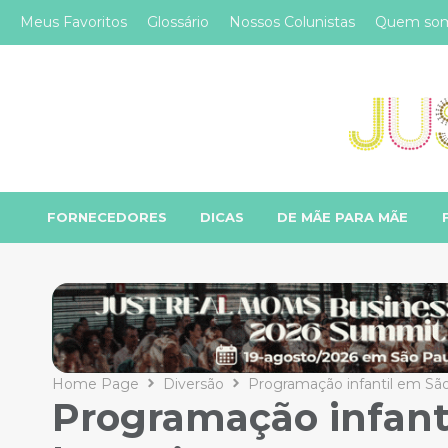
Meus Favoritos
Glossário
Nossos Colunistas
Quem so
FORNECEDORES
DICAS
DE MÃE PARA MÃE
Home Page
Diversão
Programação infantil em São 
Programação infanti